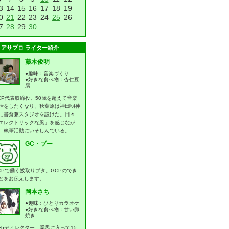
3
14
15
16
17
18
19
0
21
22
23
24
25
26
7
28
29
30
アサブロ ライター紹介
藤木俊明
●趣味：音楽づくり
●好きな食べ物：杏仁豆
腐
CP代表取締役。50歳を超えて音楽
活をしたくなり、秋葉原は神田明神
に書斎兼スタジオを設けた。日々
エレクトリックな風」を感じなが
、執筆活動にいそしんでいる。
GC・ブー
CPで働く蚊取りブタ。GCPのでき
とをお伝えします。
岡本さち
●趣味：ひとりカラオケ
●好きな食べ物：甘い卵
焼き
ebディレクター。業界に入って15