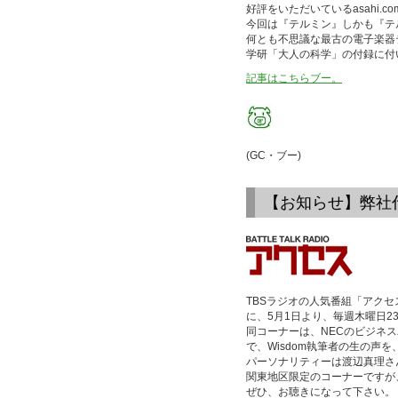
好評をいただいているasahi.c
今回は『テルミン』しかも『テ
何とも不思議な最古の電子楽器
学研「大人の科学」の付録に付
記事はこちらブー。
(GC・ブー)
【お知らせ】弊社
TBSラジオの人気番組「アクセ
に、5月1日より、毎週木曜日2
同コーナーは、NECのビジネス
で、Wisdom執筆者の生の声
パーソナリティーは渡辺真理さ
関東地区限定のコーナーですが、
ぜひ、お聴きになって下さい。