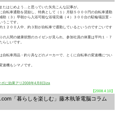
またはじめよう…と思っていた矢先こんな記事が。
に自転車通勤を奨励し、特典として（１）月額５０００円の自転車通勤
補助（３）早朝から入浴可能な浴場完備（４）３００台の駐輪場設置－
いうこです。
約１２００人中、約３割が自転車で通勤しているというのですごいです
りの人間の健康状態のカイゼンが見られ、参加社員の体重は平均１・７
たらしいです。
は自転車用品・釣り具などのメーカーで、とくに自転車の変速機につい
変速機もシマノです。
に効果アリ2008年4月8日iza
【2008.4.10】
hi.com「暮らしを楽しむ」藤木執筆電脳コラム