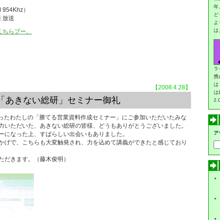
年
954Khz）
ど
頃 放送
よ
は
はこちらブー。
ラ
携
は
【2008.4.28】
は
「あきない総研」セミナー御礼
2
で行ったわたしの「勝てる営業資料作成セミナー」にご参加いただいたみな
力いただいた、あきない総研の皆様、どうもありがとうございました。
ア
ーになった上、すばらしい出会いもありました。
かげで、こちらも大変触発され、力を込めて講義ができたと感じており
ただきます。（藤木俊明）