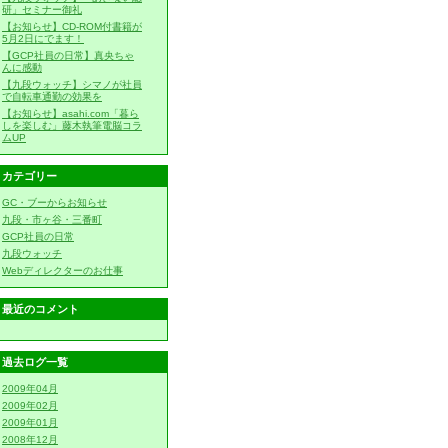
研」セミナー御礼
【お知らせ】CD-ROM付書籍が
5月2日にでます！
【GCP社員の日常】真央ちゃ
んに感動
【九段ウォッチ】シマノが社員
で自転車通勤の効果を
【お知らせ】asahi.com「暮ら
しを楽しむ」藤木執筆電脳コラ
ムUP
カテゴリー
GC・ブーからお知らせ
九段・市ヶ谷・三番町
GCP社員の日常
九段ウォッチ
Webディレクターのお仕事
最近のコメント
過去ログ一覧
2009年04月
2009年02月
2009年01月
2008年12月