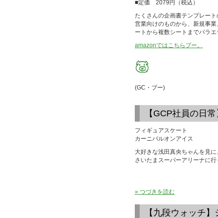
■定価 2079円（税込）
たくさんの企画書テンプレートの
営業向けのものから、新規事業
ートから複数シートまでバラエ
amazonではこちらブー。
(GC・ブー)
【GCP社員の日
フィギュアスケート
カーニバルオンアイス
大好きな浅田真央ちゃんを見に
さいたまスーパーアリーナに行
» つづきを読む
【九段ウォッチ】