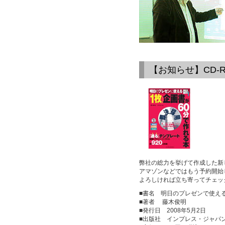
【お知らせ】CD-
弊社の総力を挙げて作成した新
アマゾンなどではもう予約開始
よろしければ立ち寄ってチェッ
■書名 明日のプレゼンで使える
■著者 藤木俊明
■発行日 2008年5月2日
■出版社 インプレス・ジャパ