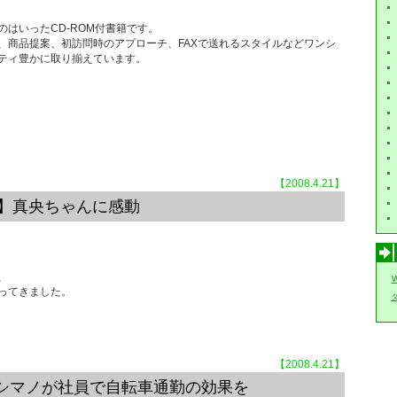
はいったCD-ROM付書籍です。
、商品提案、初訪問時のアプローチ、FAXで送れるスタイルなどワンシ
ティ豊かに取り揃えています。
【2008.4.21】
常】真央ちゃんに感動
、
w
ってきました。
【2008.4.21】
シマノが社員で自転車通勤の効果を