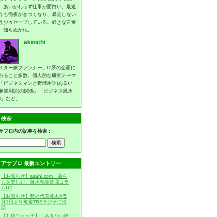
、あいかわらず仕事が面白い。最近
うも徹夜がきつくなり、暴走しない
う少々セーブしている。好きな言葉
、知らぬが仏。
akinichi
イター兼プランナー。IT系の企画に
わること多数。個人的な研究テーマ
「ビジネスマンと野球用語(あるい
麻雀用語)の関係」「ビジネス風水
.0」など。
検索
サブロ内の記事を検索：
アサブロ 最新エントリー
【お知らせ】asahi.com「暮ら
しを楽しむ」藤木執筆電脳コラ
ムUP
【お知らせ】弊社代表藤木が5
月1日より毎週TBSラジオに出
演
【九段ウォッチ】「あきない総