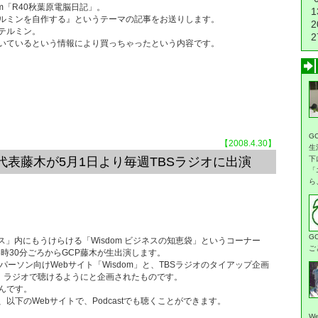
om「R40秋葉原電脳日記」。
1
ルミンを自作する』というテーマの記事をお送りします。
2
テルミン。
2
いているという情報により買っちゃったという内容です。
G
【2008.4.30】
生
代表藤木が5月1日より毎週TBSラジオに出演
下
「
ら
G
ス」内にもうけらける「Wisdom ビジネスの知恵袋」というコーナー
ご
3時30分ごろからGCP藤木が生出演します。
パーソン向けWebサイト「Wisdom」と、TBSラジオのタイアップ企画
を、ラジオで聴けるようにと企画されたものです。
んです。
以下のWebサイトで、Podcastでも聴くことができます。
W