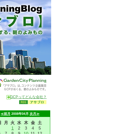
GCPってどんな会社？
≪前月
2008年04月
次月≫
日
月
火
水
木
金
土
1
2
3
4
5
6
7
8
9
10
11
12